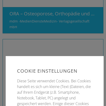
ORA – Osteoporose, Orthopädie und Rheuma aktuell
mdm -MedienDiensteMedizin- Verlagsgesellschaft
mbH
COOKIE EINSTELLUNGEN
Diese Seite verwendet Cookies. Bei Cookies
handelt es sich um kleine (Text-)Dateien, die
auf Ihrem Endgerät (z.B. Smartphone,
Notebook, Tablet, PC) angelegt und
gespeichert werden. Einige dieser Cookies