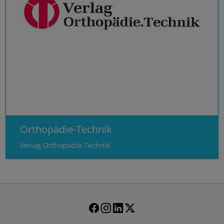
Externer Inhalt
Alle auswählen
Ablehnen
Speichern
Orthopädie-Technik
Details anzeigen
Verlag Orthopädie-Technik
Impressum
|
Datenschutz