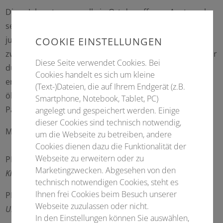
Diese Jahrestagung soll ein Ort des offenen Austauschs
sein – zwischen Wissenschaft und Praxis, zwischen
jungen und erfahrenen Kolleginnen und Kollegen,
COOKIE EINSTELLUNGEN
zwischen Medizin, Industrie und Gesundheitspolitik. Nur
Diese Seite verwendet Cookies. Bei
durch Dialog und Kooperation können wir Lösungen
Cookies handelt es sich um kleine
entwickeln, die Innovation fördern, aber zugleich
(Text-)Dateien, die auf Ihrem Endgerät (z.B.
ökonomisch tragfähig und im Sinne unserer
Smartphone, Notebook, Tablet, PC)
Patientinnen und Patienten sind.
angelegt und gespeichert werden. Einige
dieser Cookies sind technisch notwendig,
Mit herzlichen Grüßen
um die Webseite zu betreiben, andere
Cookies dienen dazu die Funktionalität der
Webseite zu erweitern oder zu
PD Dr. med. Jörg Dickschas
Marketingzwecken. Abgesehen von den
Klinikum Bamberg
technisch notwendigen Cookies, steht es
Ihnen frei Cookies beim Besuch unserer
PD Dr. med. Theresa Diermeier
Webseite zuzulassen oder nicht.
Unfallkrankenhaus Berlin
In den Einstellungen können Sie auswählen,