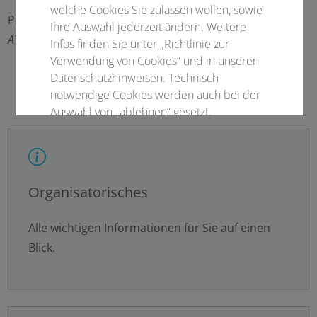
welche Cookies Sie zulassen wollen, sowie
Prof. Dr. med. Christoph Becher
Ihre Auswahl jederzeit ändern. Weitere
ATOS Klinik Heidelberg
Infos finden Sie unter „Richtlinie zur
Verwendung von Cookies“ und in unseren
Datenschutzhinweisen. Technisch
notwendige Cookies werden auch bei der
Auswahl von „ablehnen“ gesetzt.
Notwendige Cookies
Statistisch
Organisatorisches
Externer Inhalt
Alle wichtigen Informationen für Sie auf einen
Blick.
Alle auswählen
Ablehnen